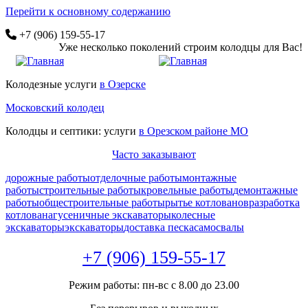
Перейти к основному содержанию
+7 (906) 159-55-17
Уже несколько поколений строим колодцы для Вас!
Колодезные услуги
в Озерске
Московский колодец
Колодцы и септики: услуги
в Орезском районе МО
Часто заказывают
дорожные работы
отделочные работы
монтажные
работы
строительные работы
кровельные работы
демонтажные
работы
общестроительные работы
рытье котлованов
разработка
котлована
гусеничные экскаваторы
колесные
экскаваторы
экскаваторы
доставка песка
самосвалы
+7 (906) 159-55-17
Режим работы: пн-вс с 8.00 до 23.00