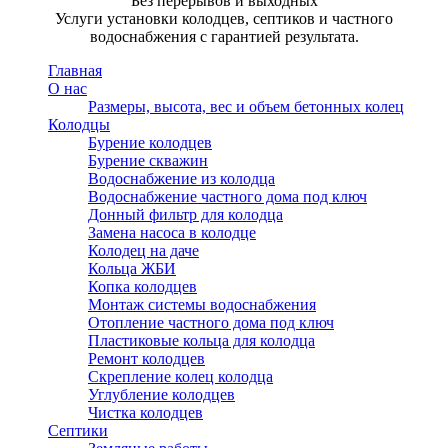
Без перерывов и выходных
Услуги установки колодцев, септиков и частного
водоснабжения с гарантией результата.
Главная
О нас
Размеры, высота, вес и объем бетонных колец
Колодцы
Бурение колодцев
Бурение скважин
Водоснабжение из колодца
Водоснабжение частного дома под ключ
Донный фильтр для колодца
Замена насоса в колодце
Колодец на даче
Кольца ЖБИ
Копка колодцев
Монтаж системы водоснабжения
Отопление частного дома под ключ
Пластиковые кольца для колодца
Ремонт колодцев
Скрепление колец колодца
Углубление колодцев
Чистка колодцев
Септики