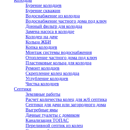
Колодцы
Бурение колодцев
Бурение скважин
Водоснабжение из колодца
Водоснабжение частного дома под ключ
Донный фильтр для колодца
Замена насоса в колодце
Колодец на даче
Кольца ЖБИ
Копка колодцев
Монтаж системы водоснабжения
Отопление частного дома под ключ
Пластиковые кольца для колодца
Ремонт колодцев
Скрепление колец колодца
Углубление колодцев
Чистка колодцев
Септики
Земляные работы
Расчет количества колец для ж/б септика
Септики для дачи или загородного дома
Выгребные ямы
Дачные туалеты с домиком
Канализация ТОПАС
Переливной септик из колец