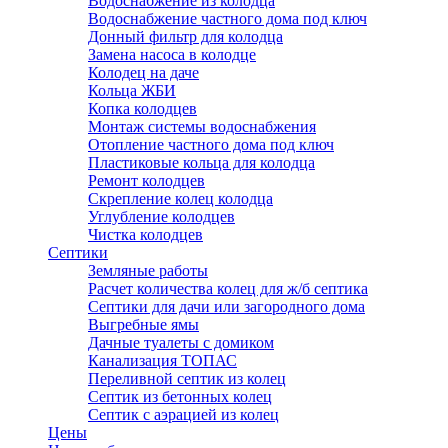
Водоснабжение из колодца
Водоснабжение частного дома под ключ
Донный фильтр для колодца
Замена насоса в колодце
Колодец на даче
Кольца ЖБИ
Копка колодцев
Монтаж системы водоснабжения
Отопление частного дома под ключ
Пластиковые кольца для колодца
Ремонт колодцев
Скрепление колец колодца
Углубление колодцев
Чистка колодцев
Септики
Земляные работы
Расчет количества колец для ж/б септика
Септики для дачи или загородного дома
Выгребные ямы
Дачные туалеты с домиком
Канализация ТОПАС
Переливной септик из колец
Септик из бетонных колец
Септик с аэрацией из колец
Цены