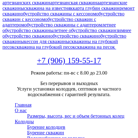
артезианских скважин
артезианская скважина
артезианские
скважины
скважина на известняк
карта глубин скважин
ремонт
скважин
обустройство скважины с кессоном
обустройство
скважин с кессоном
обустройство скважин с
адаптером
обустройство скважины с адаптером
летнее
обустройство скважины
летнее обустройство скважин
зимнее
обустройство скважин
обустройство скважин
обустройство
скважины
кессон для скважины
скважины на глубокий
песок
скважина на глубокий песок
скважина на песок
+7 (906) 159-55-17
Режим работы: пн-вс с 8.00 до 23.00
Без перерывов и выходных
Услуги установки колодцев, септиков и частного
водоснабжения с гарантией результата.
Главная
О нас
Размеры, высота, вес и объем бетонных колец
Колодцы
Бурение колодцев
Бурение скважин