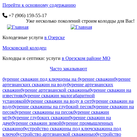
Перейти к основному содержанию
+7 (906) 159-55-17
Уже несколько поколений строим колодцы для Вас!
Колодезные услуги
в Озерске
Московский колодец
Колодцы и септики: услуги
в Орезском районе МО
Часто заказывают
бурение скважин под ключ
цены на бурение скважин
бурение
артезианских скважин на воду
бурение артезианских
скважин
бурение артезианской скважины
бурение скважин на
известняк
бурение скважин малогабаритной
установкой
бурение скважин на воду в снт
бурение скважин на
воду
бурение скважины на глубокий песок
бурение скважин на
песок
бурение скважины на песок
бурение скважин
мгбу
бурение глубоких скважин
бурение скважин на
даче
бурение скважин зимой
бурение промышленных
скважин
обустройство скважины под ключ
скважина под
ключ
обустройство артезианской скважины
обустройство